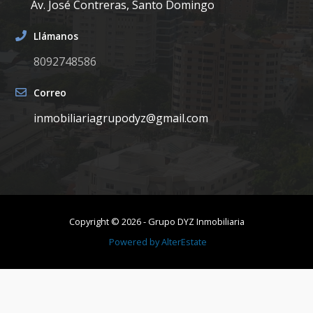
Av. José Contreras, Santo Domingo
Llámanos
8092748586
Correo
inmobiliariagrupodyz@gmail.com
Copyright ©
2026
-
Grupo DYZ Inmobiliaria
Powered by
AlterEstate