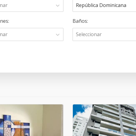
onar
República Dominicana
ones
:
Baños
:
onar
Seleccionar