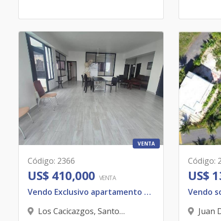
VENTA
Código
:
2366
Código
:
US$ 410,000
US$ 1
VENTA
Vendo Exclusivo apartamento En Los Cacicazgos, Santo Domingo, D.N. 2do. Piso con terraza
Los Cacicazgos
,
Santo
Juan 