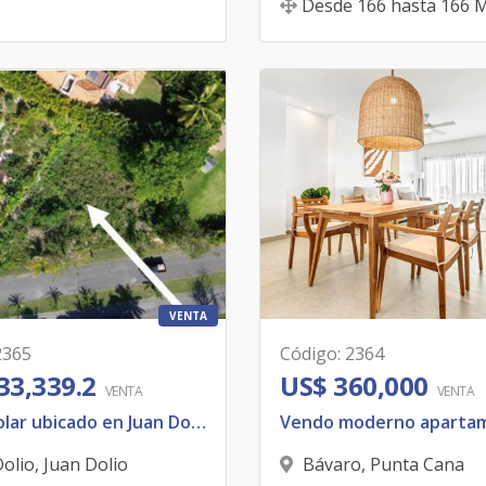
Desde
166
hasta
166
M
VENTA
2365
Código
:
2364
33,339.2
US$ 360,000
VENTA
VENTA
Vendo solar ubicado en Juan Dolio
Dolio
,
Juan Dolio
Bávaro
,
Punta Cana