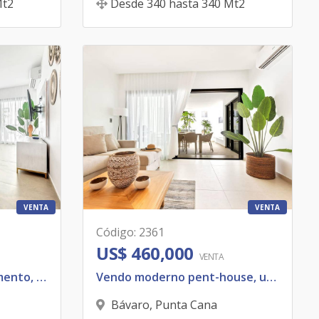
t2
Desde
340
hasta
340
Mt2
VENTA
VENTA
Código
:
2361
US$ 460,000
VENTA
Vendo moderno apartamento, ubicado Bávaro.
Vendo moderno pent-house, ubicado Bávaro.
Bávaro
,
Punta Cana