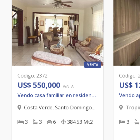
VENTA
Código
:
2372
Código
:
US$ 550,000
US$ 1
VENTA
Vendo casa familiar en residencial cerrado.
Costa Verde
,
Santo Domingo
Tropic
D.N.
Domingo
3
3
6
384.53
Mt2
3