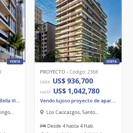
VENTA
VENTA
0
PROYECTO
-
Código
:
2368
US$ 936,700
DESDE
US$ 1,042,780
HASTA
Vendo Apartamento en Bella Vista
Vendo lujoso proyecto de apartamentos ubicado en los Cacicazgos.
ingo
Los Cacicazgos
,
Santo
Domingo D.N.
Desde
4
hasta
4
Hab.