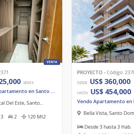
VENTA
2371
PROYECTO
-
Código
:
237
25,000
US$ 360,000
VENTA
DESDE
US$ 454,000
Vendo apartamento en Santo Domingo Este.
HASTA
al Del Este
,
Santo
 Este
Bella Vista
,
Santo Dom
3
2
120
Mt2
D.N.
Desde
3
hasta
3
Hab.