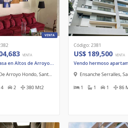
VENTA
2382
Código
:
2381
04,683
US$ 189,500
VENTA
VENTA
Vendo Casa en Altos de Arroyo Hondo.
 De Arroyo Hondo
,
Santo
Ensanche Serralles
,
Sa
 D.N.
Domingo D.N.
4
2
380
Mt2
1
1
1
86