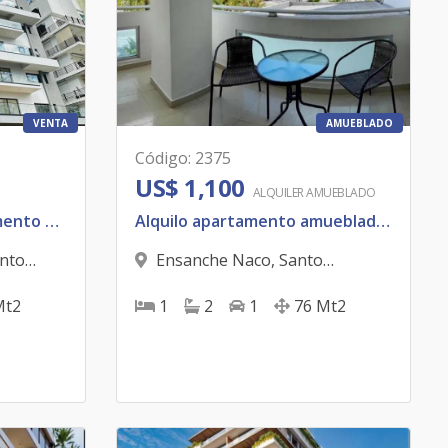
VENTA
AMUEBLADO
Código
:
2375
US$ 1,100
ALQUILER
AMUEBLADO
Vendo hermoso apartamento en Serralle
Alquilo apartamento amueblado en ensanche Naco
nto
Ensanche Naco
,
Santo
Domingo D.N.
Mt2
1
2
1
76
Mt2