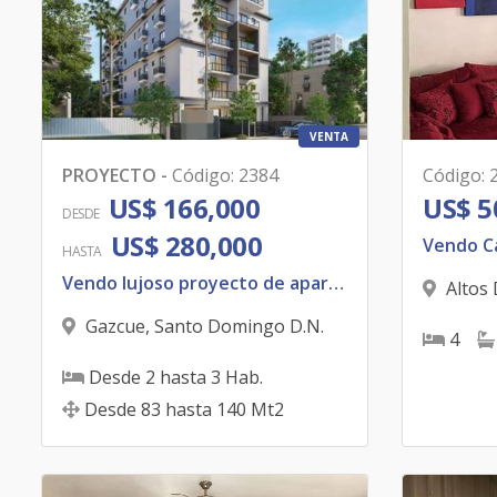
VENTA
PROYECTO
-
Código
:
2384
Código
:
US$ 166,000
US$ 5
DESDE
US$ 280,000
HASTA
Vendo lujoso proyecto de apartamento
Altos
Domingo
Gazcue
,
Santo Domingo D.N.
4
Desde
2
hasta
3
Hab.
Desde
83
hasta
140
Mt2