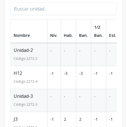
1/2
Nombre
Niv.
Hab.
Ban.
Ban.
Est.
m
Unidad-2
-
-
-
-
-
-
Código
2272
-2
H12
-1
-3
-3
-1
-1
27
Código
2272
-4
Unidad-3
-
-
-
-
-
-
Código
2272
-3
J3
-1
2
2
-1
-1
15