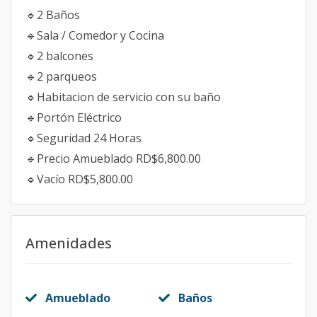
🔹️2 Baños
🔹️Sala / Comedor y Cocina
🔹️2 balcones
🔹️2 parqueos
🔹️Habitacion de servicio con su baño
🔹️Portón Eléctrico
🔹️Seguridad 24 Horas
🔹️Precio Amueblado RD$6,800.00
🔹️Vacío RD$5,800.00
Amenidades
Amueblado
Baños