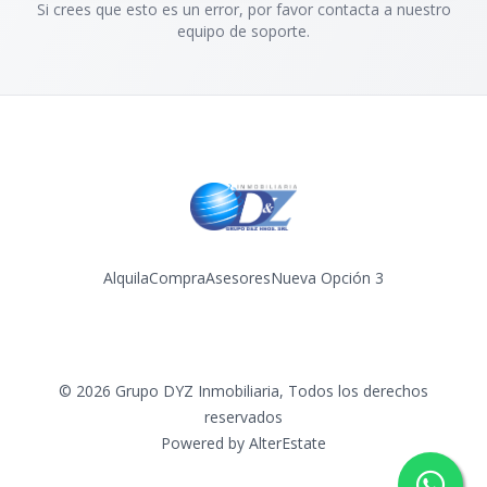
Si crees que esto es un error, por favor contacta a nuestro
equipo de soporte.
Alquila
Compra
Asesores
Nueva Opción 3
Facebook
Instagram
YouTube
©
2026
Grupo DYZ Inmobiliaria
,
Todos los derechos
reservados
Powered by
AlterEstate