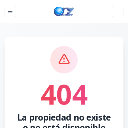
Toggle navigation menu
Toggl
404
La propiedad no existe
o no está disponible