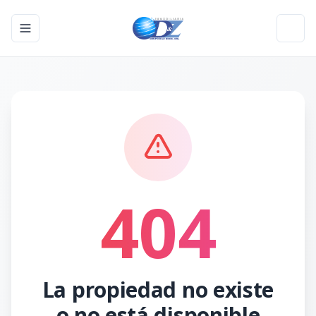
Toggle navigation menu
Toggl
404
La propiedad no existe
o no está disponible