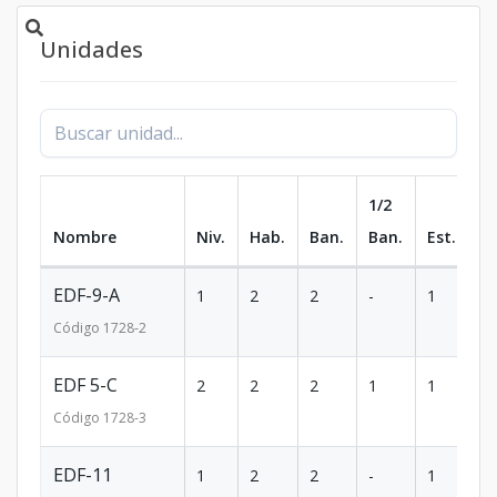
Unidades
1/2
Nombre
Niv.
Hab.
Ban.
Ban.
Est.
m
EDF-9-A
1
2
2
-
1
1
Código
1728
-2
EDF 5-C
2
2
2
1
1
1
Código
1728
-3
EDF-11
1
2
2
-
1
1