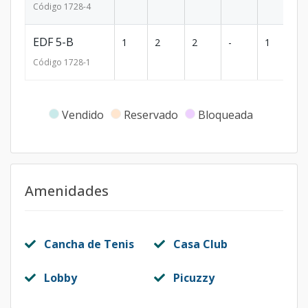
Código
1728
-4
EDF 5-B
1
2
2
-
1
1
Código
1728
-1
Vendido
Reservado
Bloqueada
Amenidades
Cancha de Tenis
Casa Club
Lobby
Picuzzy