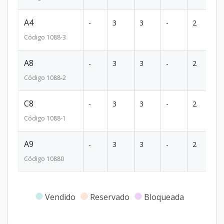
A4
-
3
3
-
2
10
Código
1088
-3
A8
-
3
3
-
2
-
Código
1088
-2
C8
-
3
3
-
2
12
Código
1088
-1
A9
-
3
3
-
2
10
Código
1088
0
Vendido
Reservado
Bloqueada