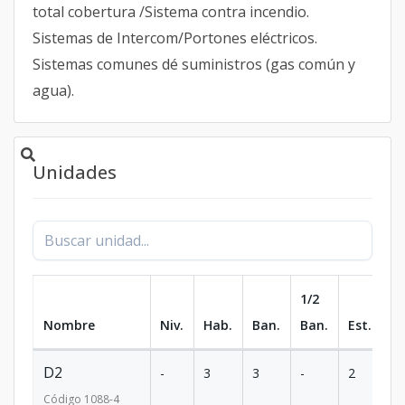
total cobertura /Sistema contra incendio.
Sistemas de Intercom/Portones eléctricos.
Sistemas comunes dé suministros (gas común y
agua).
Unidades
1/2
Nombre
Niv.
Hab.
Ban.
Ban.
Est.
m
D2
-
3
3
-
2
12
Código
1088
-4