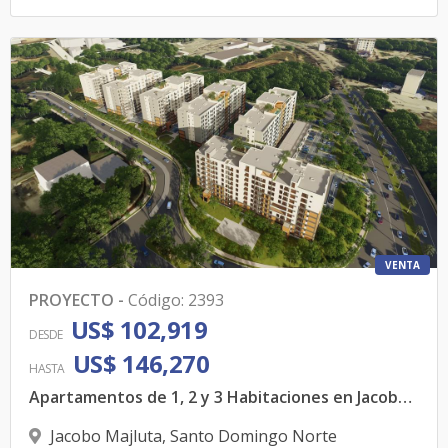
VENTA
PROYECTO
-
Código
:
2393
US$ 102,919
DESDE
US$ 146,270
HASTA
Apartamentos de 1, 2 y 3 Habitaciones en Jacobo Majluta
Jacobo Majluta
,
Santo Domingo Norte