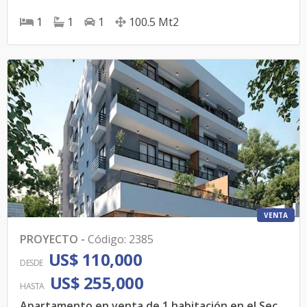
1
1
1
100.5
Mt2
VENTA
PROYECTO
-
Código
:
2385
US$ 110,000
DESDE
US$ 255,000
HASTA
Apartamento en venta de 1 habitación en el Sector Gazcue