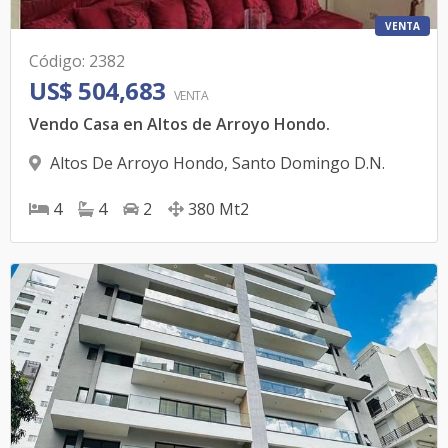
VENTA
Código
:
2382
US$ 504,683
VENTA
Vendo Casa en Altos de Arroyo Hondo.
Altos De Arroyo Hondo
,
Santo Domingo D.N.
4
4
2
380
Mt2