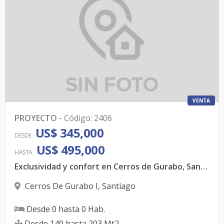
VENTA
PROYECTO
-
Código
:
2406
US$ 345,000
DESDE
US$ 495,000
HASTA
Exclusividad y confort en Cerros de Gurabo, Santiago
Cerros De Gurabo I
,
Santiago
Desde
0
hasta
0
Hab.
Desde
140
hasta
203
Mt2