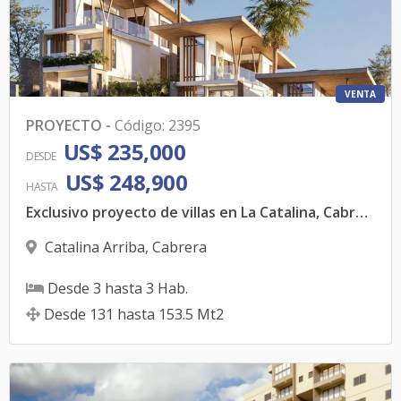
VENTA
PROYECTO
-
Código
:
2395
US$ 235,000
DESDE
US$ 248,900
HASTA
Exclusivo proyecto de villas en La Catalina, Cabrera
Catalina Arriba
,
Cabrera
Desde
3
hasta
3
Hab.
Desde
131
hasta
153.5
Mt2