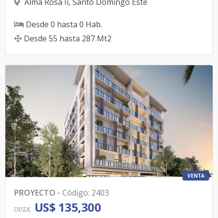
Alma Rosa Ii
,
Santo Domingo Este
Desde
0
hasta
0
Hab.
Desde
55
hasta
287
Mt2
VENTA
PROYECTO
-
Código
:
2403
US$ 135,300
DESDE