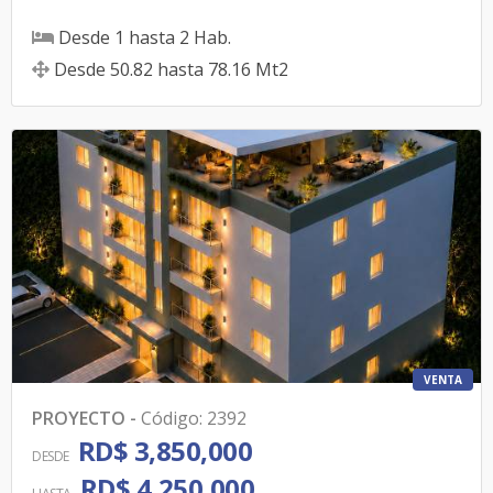
Desde
1
hasta
2
Hab.
Desde
50.82
hasta
78.16
Mt2
VENTA
PROYECTO
-
Código
:
2392
RD$ 3,850,000
DESDE
RD$ 4,250,000