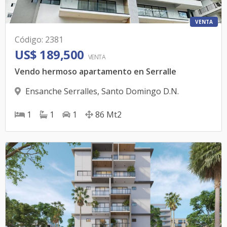
VENTA
Código
:
2381
US$ 189,500
VENTA
Vendo hermoso apartamento en Serralle
Ensanche Serralles
,
Santo Domingo D.N.
1
1
1
86
Mt2