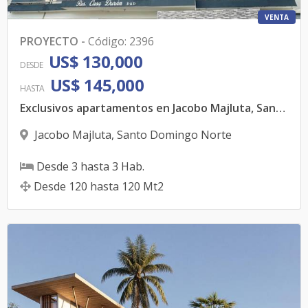
VENTA
PROYECTO
-
Código
:
2396
US$ 130,000
DESDE
US$ 145,000
HASTA
Exclusivos apartamentos en Jacobo Majluta, Santo Domingo Norte
Jacobo Majluta
,
Santo Domingo Norte
Desde
3
hasta
3
Hab.
Desde
120
hasta
120
Mt2