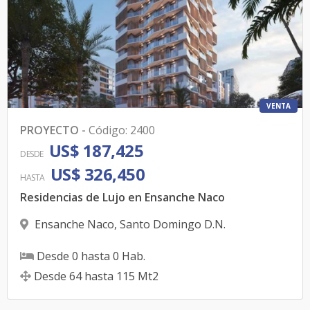
VENTA
PROYECTO
-
Código
:
2400
US$ 187,425
DESDE
US$ 326,450
HASTA
Residencias de Lujo en Ensanche Naco
Ensanche Naco
,
Santo Domingo D.N.
Desde
0
hasta
0
Hab.
Desde
64
hasta
115
Mt2