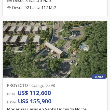
Desde
3
hasta
3
Hab.
Desde
92
hasta
117
Mt2
VENTA
PROYECTO
-
Código
:
2398
US$ 112,600
DESDE
US$ 155,900
HASTA
Modernas Casas en Santo Domingo Norte