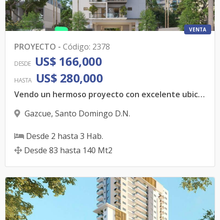
VENTA
PROYECTO
-
Código
:
2378
US$ 166,000
DESDE
US$ 280,000
HASTA
Vendo un hermoso proyecto con excelente ubicación en Naco.
Gazcue
,
Santo Domingo D.N.
Desde
2
hasta
3
Hab.
Desde
83
hasta
140
Mt2