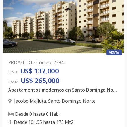
VENTA
PROYECTO
-
Código
:
2394
US$ 137,000
DESDE
US$ 265,000
HASTA
Apartamentos modernos en Santo Domingo Norte, ubicados estratégicamente en la Av. Jacobo Majluta
Jacobo Majluta
,
Santo Domingo Norte
Desde
0
hasta
0
Hab.
Desde
101.95
hasta
175
Mt2