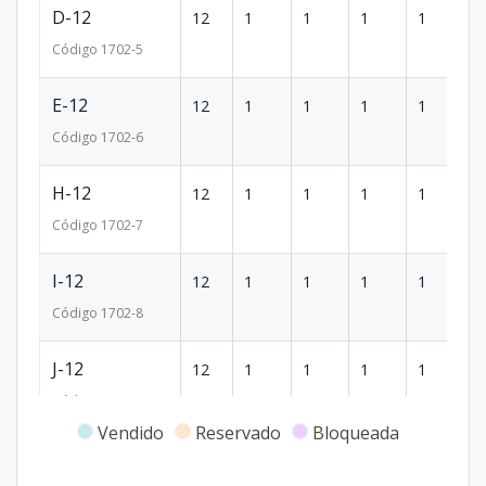
D-12
12
1
1
1
1
51
Código
1702
-5
E-12
12
1
1
1
1
51
Código
1702
-6
H-12
12
1
1
1
1
56
Código
1702
-7
I-12
12
1
1
1
1
51
Código
1702
-8
J-12
12
1
1
1
1
51
Código
1702
-9
Vendido
Reservado
Bloqueada
K-12
12
1
1
1
1
50