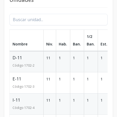
1/2
Nombre
Niv.
Hab.
Ban.
Ban.
Est.
m
D-11
11
1
1
1
1
51
Código
1702
-2
E-11
11
1
1
1
1
51
Código
1702
-3
I-11
11
1
1
1
1
51
Código
1702
-4