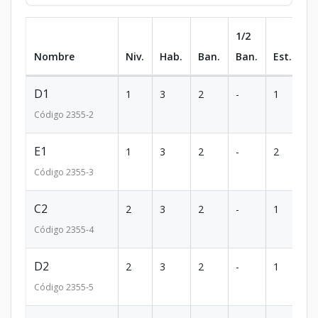
1/2
Nombre
Niv.
Hab.
Ban.
Ban.
Est.
m
D1
1
3
2
-
1
9
Código
2355
-2
E1
1
3
2
-
2
9
Código
2355
-3
C2
2
3
2
-
1
1
Código
2355
-4
D2
2
3
2
-
1
1
Código
2355
-5