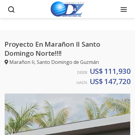
Proyecto En Marañon II Santo
Domingo Norte!!!!
Marañon Ii
,
Santo Domingo de Guzmán
US$ 111,930
DESDE
US$ 147,720
HASTA
1 of 5