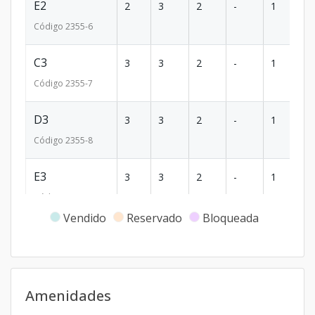
E2
2
3
2
-
1
1
Código
2355
-6
C3
3
3
2
-
1
1
Código
2355
-7
D3
3
3
2
-
1
1
Código
2355
-8
E3
3
3
2
-
1
1
Código
2355
-9
Vendido
Reservado
Bloqueada
C4
4
3
2
1
2
1
Código
2355
-10
D4
4
3
2
1
2
1
Amenidades
Código
2355
-11