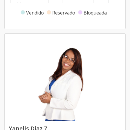
Código
1986
-9
Vendido
Reservado
Bloqueada
804-S
-
1
1
1
1
7
Código
1986
-10
207-N.O
-
1
1
1
1
7
Código
1986
-11
307-N.O
-
1
1
1
1
7
Código
1986
-12
1508-N
-
1
1
1
1
7
Código
1986
-13
1108-N
-
1
1
1
1
7
Código
1986
-14
Yanelis Diaz Z.