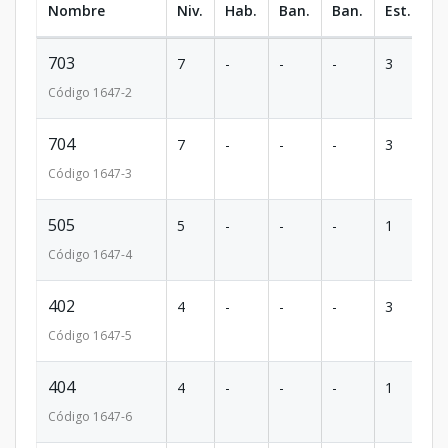
Nombre
Niv.
Hab.
Ban.
Ban.
Est.
m
703
7
-
-
-
3
10
Código
1647
-2
704
7
-
-
-
3
10
Código
1647
-3
505
5
-
-
-
1
45
Código
1647
-4
402
4
-
-
-
3
10
Código
1647
-5
404
4
-
-
-
1
45
Código
1647
-6