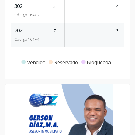
302
3
-
-
-
4
1
Código
1647
-7
702
7
-
-
-
3
10
Código
1647
-1
Vendido
Reservado
Bloqueada