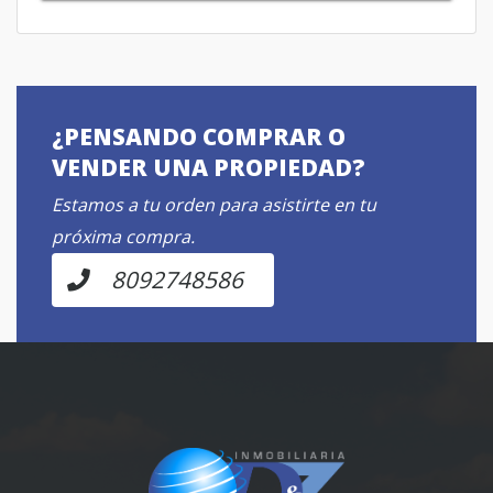
¿PENSANDO COMPRAR O
VENDER UNA PROPIEDAD?
Estamos a tu orden para asistirte en tu
próxima compra.
8092748586