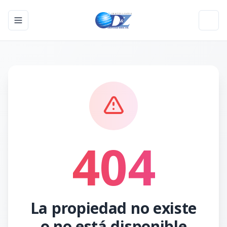
Toggle navigation menu
Toggl
404
La propiedad no existe
o no está disponible