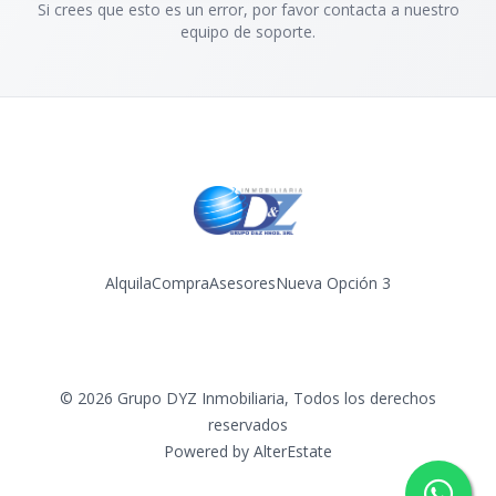
Si crees que esto es un error, por favor contacta a nuestro
equipo de soporte.
Alquila
Compra
Asesores
Nueva Opción 3
Facebook
Instagram
YouTube
©
2026
Grupo DYZ Inmobiliaria
,
Todos los derechos
reservados
Powered by
AlterEstate