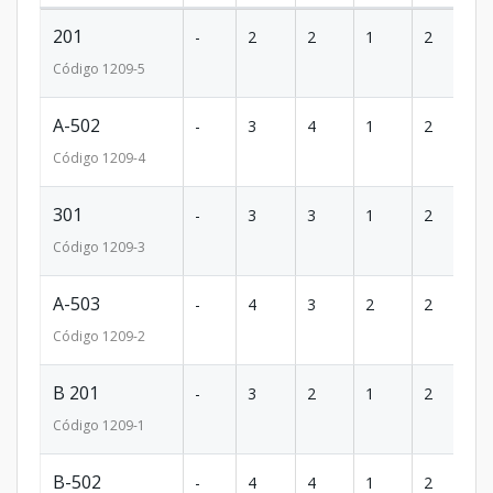
201
-
2
2
1
2
1
Código
1209
-5
A-502
-
3
4
1
2
2
Código
1209
-4
301
-
3
3
1
2
2
Código
1209
-3
A-503
-
4
3
2
2
2
Código
1209
-2
B 201
-
3
2
1
2
1
Código
1209
-1
B-502
-
4
4
1
2
2