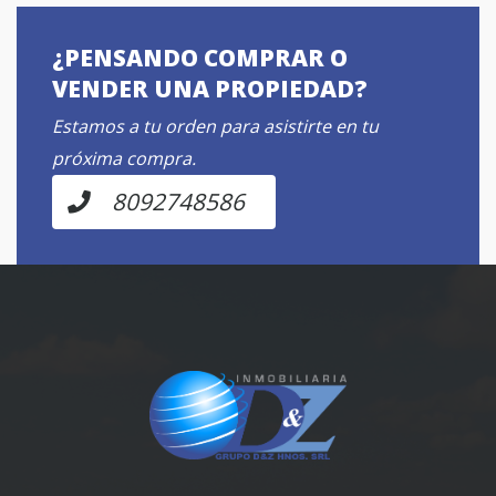
¿PENSANDO COMPRAR O
VENDER UNA PROPIEDAD?
Estamos a tu orden para asistirte en tu
próxima compra.
8092748586