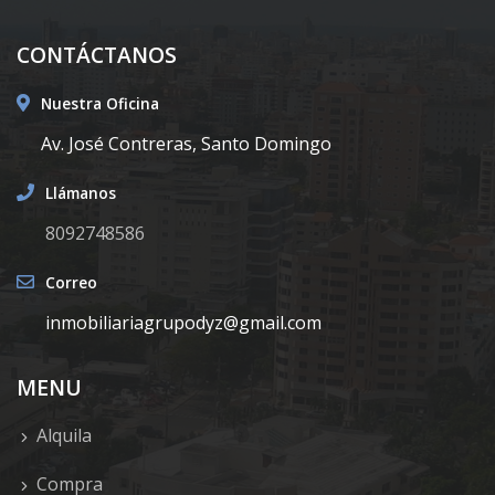
CONTÁCTANOS
Nuestra Oficina
Av. José Contreras, Santo Domingo
Llámanos
8092748586
Correo
inmobiliariagrupodyz@gmail.com
MENU
Alquila
Compra